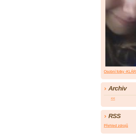
Osobní fotky -KLÁ
Archiv
<<
RSS
Přehled zdrojů