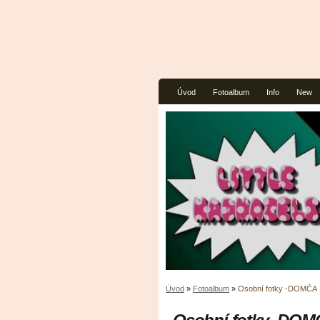
Úvod
Fotoalbum
Info
New
Úvod
»
Fotoalbum
»
Osobní fotky -DOMČA