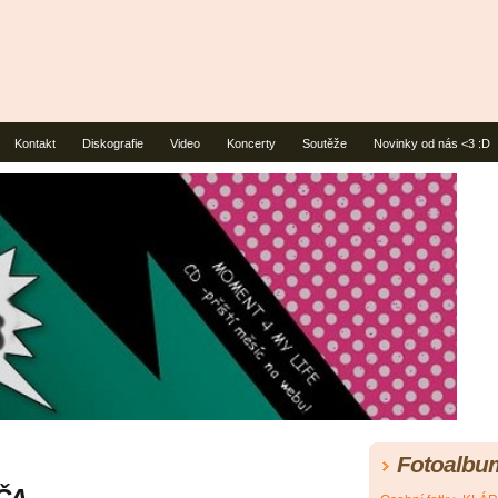
Kontakt
Diskografie
Video
Koncerty
Soutěže
Novinky od nás <3 :D
Fotoalbu