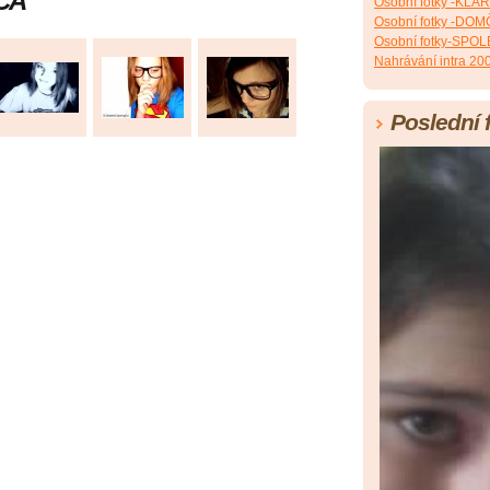
ČA
Osobní fotky -KLÁ
Osobní fotky -DO
Osobní fotky-SPO
Nahrávání intra 20
Poslední 