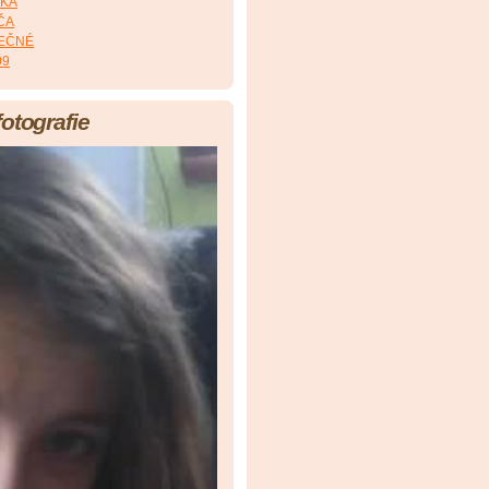
RKA
MČA
LEČNÉ
09
fotografie