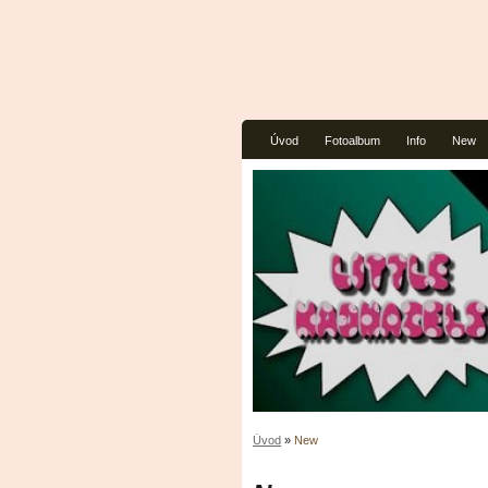
Úvod
Fotoalbum
Info
New
Úvod
»
New