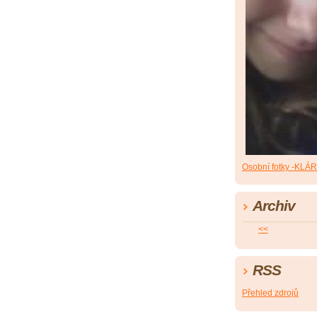
Osobní fotky -KLÁ
Archiv
<<
RSS
Přehled zdrojů