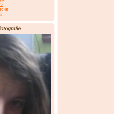
RKA
MČA
LEČNÉ
09
fotografie