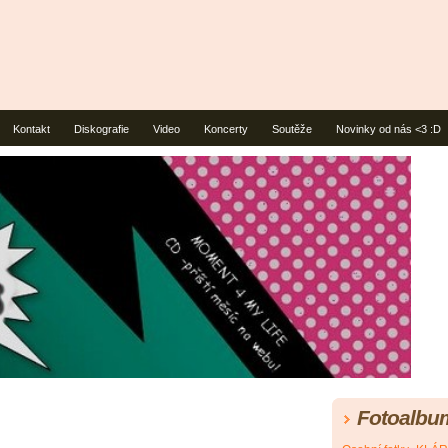
Kontakt
Diskografie
Video
Koncerty
Soutěže
Novinky od nás <3 :D
Fotoalbu