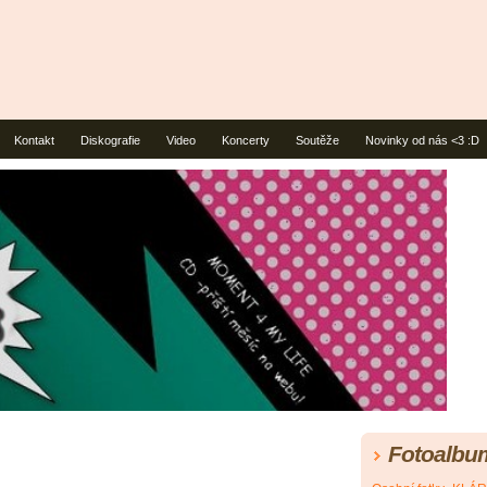
Kontakt
Diskografie
Video
Koncerty
Soutěže
Novinky od nás <3 :D
Fotoalbu