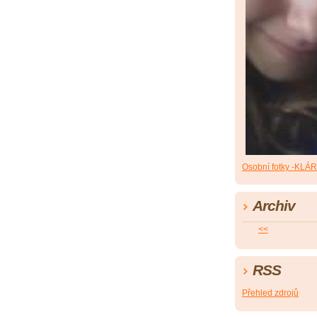
Osobní fotky -KLÁ
Archiv
<<
RSS
Přehled zdrojů