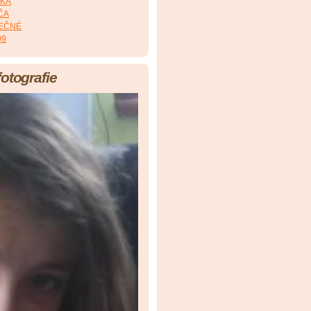
RKA
MČA
LEČNÉ
09
fotografie