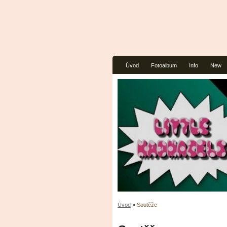
Úvod
Fotoalbum
Info
New
Úvod
»
Soutěže