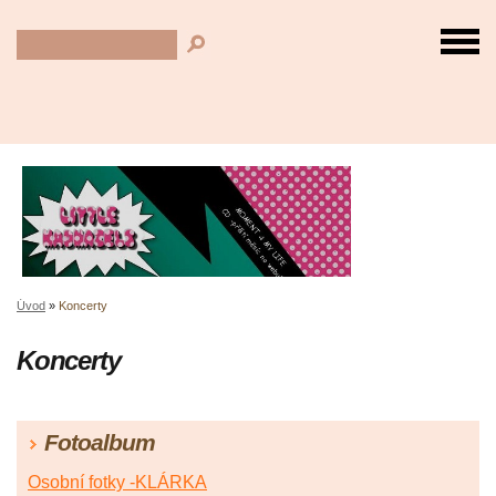
Úvod
»
Koncerty
Koncerty
Fotoalbum
Osobní fotky -KLÁRKA