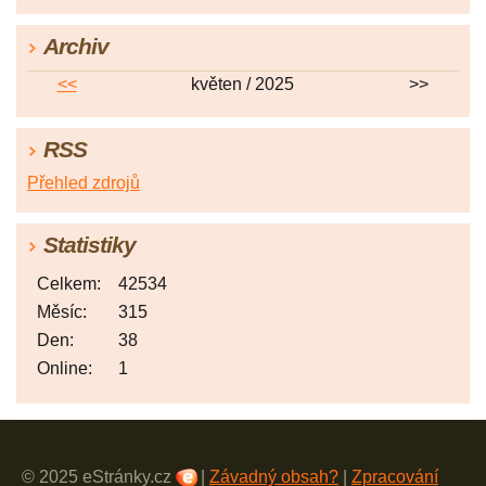
Archiv
<<
květen / 2025
>>
RSS
Přehled zdrojů
Statistiky
Celkem:
42534
Měsíc:
315
Den:
38
Online:
1
© 2025 eStránky.cz
|
Závadný obsah?
|
Zpracování